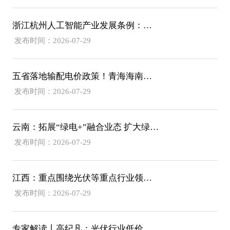
浙江杭州人工智能产业发展条例：强化电源/电网/负荷/储能协同，推动城市供电可靠性符合算力设施标准
发布时间：2026-07-29
五省落地输配电价政策！青海海南福建明确独立储能放电退减输配电费！
发布时间：2026-07-29
云南：拓展“绿电+”融合业态 扩大绿电直连规模
发布时间：2026-07-29
江西：重点围绕光伏等重点行业领域 优先布局建设省碳计量中心
发布时间：2026-07-29
专家解读丨高纪凡：光伏行业低价恶性竞争对企业、行业、终端用户的三重伤害